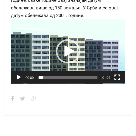
године, сваке године овај значајан датум
обележава више од 150 земаља. У Србији се овај
датум обележава од 2001. године.
Video
Player
00:00
01:21