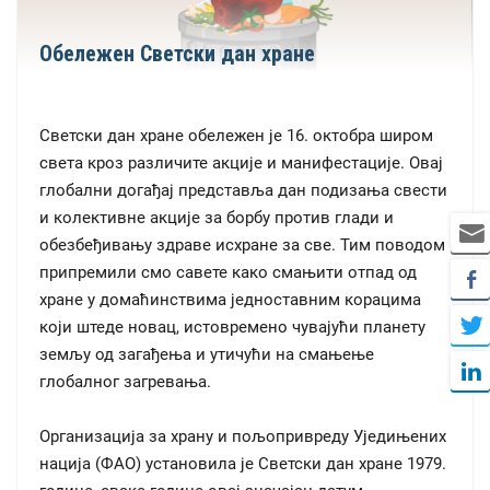
Обележен Светски дан хране
Светски дан хране обележен је 16. октобра широм
света кроз различите акције и манифестације. Овај
глобални догађај представља дан подизања свести
и колективне акције за борбу против глади и
обезбеђивању здраве исхране за све. Тим поводом
припремили смо савете како смањити отпад од
хране у домаћинствима једноставним корацима
који штеде новац, истовремено чувајући планету
земљу од загађења и утичући на смањење
глобалног загревања.
Организација за храну и пољопривреду Уједињених
нација (ФАО) установила је Светски дан хране 1979.